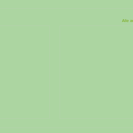
Alle 
 vom 27. Juni
Becki Markt vom 20. Juni